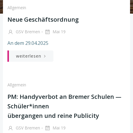
Allgemein
Neue Geschäftsordnung
-
GSV Bremen
Mai 19
An dem 29.04.2025
weiterlesen
Allgemein
PM: Handyverbot an Bremer Schulen —
Schüler*innen
übergangen und reine Publicity
-
GSV Bremen
Mai 19