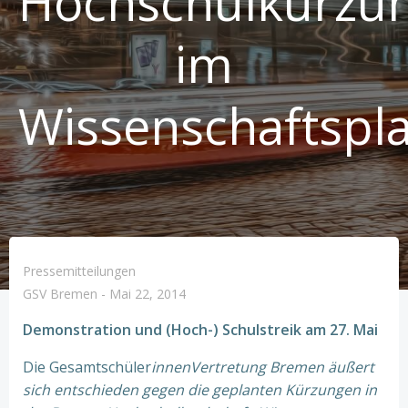
Hochschulkürzu
im
Wissenschaftspl
Pressemitteilungen
GSV Bremen
-
Mai 22, 2014
Demonstration und (Hoch-) Schulstreik am 27. Mai
Die Gesamtschüler
innenVertretung Bremen äußert
sich entschieden gegen die geplanten Kürzungen in