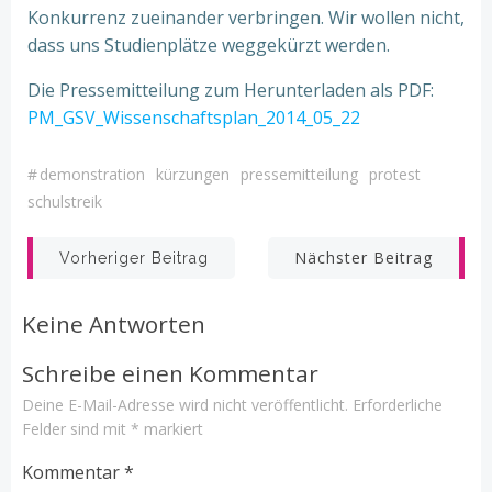
Konkurrenz zueinander verbringen. Wir wollen nicht,
dass uns Studienplätze weggekürzt werden.
Die Pressemitteilung zum Herunterladen als PDF:
PM_GSV_Wissenschaftsplan_2014_05_22
#
demonstration
kürzungen
pressemitteilung
protest
schulstreik
Beitrags-
Beitrags-
Nächster Beitrag
Vorheriger Beitrag
Navigation
Navigation
Keine Antworten
Schreibe einen Kommentar
Deine E-Mail-Adresse wird nicht veröffentlicht.
Erforderliche
Felder sind mit
*
markiert
Kommentar
*