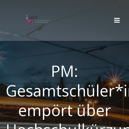
Springe
zum
Inhalt
PM:
Gesamtschüler*i
empört über